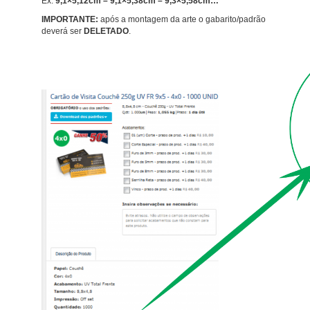
Ex:
9,1×5,12cm – 9,1×5,38cm – 9,3×5,58cm…
IMPORTANTE
:
após a montagem da arte o gabarito/padrão
deverá ser
DELETADO
.