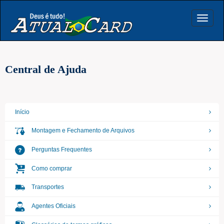
Toggle
navigat
Central de Ajuda
Início
Montagem e Fechamento de Arquivos
Perguntas Frequentes
Como comprar
Transportes
Agentes Oficiais