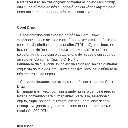
Para fazer isso, há três opções: converter os objetos em bitmap,
diminuir o número de nós ou separá-los em vários objetos para
obter um número menor de nós. Veja como fazer:
–
Corel Draw
– Separar textos com excesso de nós no Corel Draw:
Selecione o bloco de texto com número excessivo de nós, clique
com o botão direito no objeto (atalho CTRL + K), selecione um
trecho do texto (metade do bloco, por exemplo), e na área
selecionada clique com o botão direito do mouse e em seguida
selecione “Combinar” (atalho CTRL + L).
Lembre-se de que, com um objeto selecionado, no canto inferior
esquerdo da tela do Corel Draw é possível localizar o número de
nós referentes ao objeto.
– Converter imagens com excesso de nós em bitmap no Corel
Draw:
Em imagens em vetor com um grande número de nós é preciso
fazer a conversão para bitmap antes. Para isso, selecione o
objeto, clique no menu “Bitmap”, em seguida “Converter em
Bitmap”. Na janela seguinte, selecione modo de cor CMYK e
resolução 300 DPI.
–
Illustrator