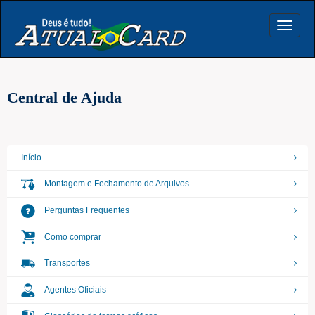
Toggle
navigat
Central de Ajuda
Início
Montagem e Fechamento de Arquivos
Perguntas Frequentes
Como comprar
Transportes
Agentes Oficiais