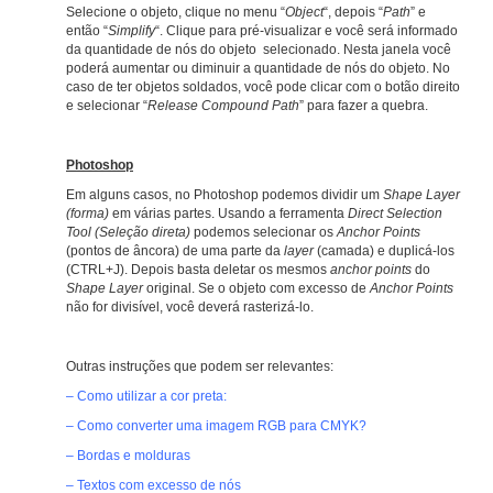
Selecione o objeto, clique no menu “
Object
“, depois “
Path
” e
então “
Simplify
“. Clique para pré-visualizar e você será informado
da quantidade de nós do objeto selecionado. Nesta janela você
poderá aumentar ou diminuir a quantidade de nós do objeto. No
caso de ter objetos soldados, você pode clicar com o botão direito
e selecionar “
Release Compound Path
” para fazer a quebra.
–
Photoshop
Em alguns casos, no Photoshop podemos dividir um
Shape Layer
(forma)
em várias partes. Usando a ferramenta
Direct Selection
Tool (Seleção direta)
podemos selecionar os
Anchor Points
(pontos de âncora) de uma parte da
layer
(camada) e duplicá-los
(CTRL+J). Depois basta deletar os mesmos
anchor points
do
Shape
Layer
original. Se o objeto com excesso de
Anchor Points
não for divisível, você deverá rasterizá-lo.
Outras instruções que podem ser relevantes:
– Como utilizar a cor preta:
– Como converter uma imagem RGB para CMYK?
– Bordas e molduras
– Textos com excesso de nós