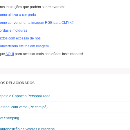
ras instruções que podem ser relevantes:
omo utilizar a cor preta:
Como converter uma imagem RGB para CMYK?
ordas e molduras
extos com excesso de nós
onvertendo efeitos em imagem
que
AQUI
para acessar mais conteúdos instrucionais!
OS RELACIONADOS
apete e Capacho Personalizado
aterial com verso (Pé com pé)
ot Stamping
obreposição de vetores e imagens