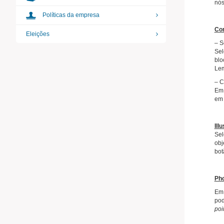
nós
Políticas da empresa
–
Cor
Eleições
– S
Sel
blo
Lem
– C
Em 
em 
–
Ill
Sel
obj
bot
–
Ph
Em 
pod
poi