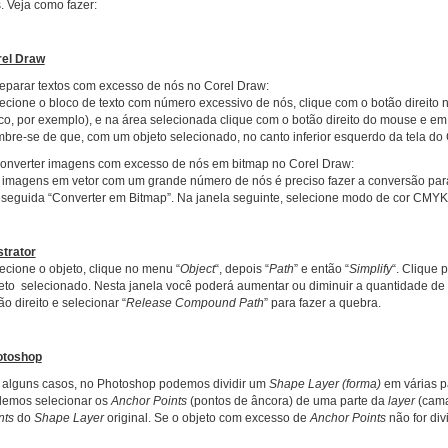
. Veja como fazer:
el Draw
eparar textos com excesso de nós no Corel Draw:
ecione o bloco de texto com número excessivo de nós, clique com o botão direito n
co, por exemplo), e na área selecionada clique com o botão direito do mouse e em
bre-se de que, com um objeto selecionado, no canto inferior esquerdo da tela do C
onverter imagens com excesso de nós em bitmap no Corel Draw:
imagens em vetor com um grande número de nós é preciso fazer a conversão para b
seguida “Converter em Bitmap”. Na janela seguinte, selecione modo de cor CMYK
ustrator
ecione o objeto, clique no menu “
Object
“, depois “
Path
” e então “
Simplify
“. Clique 
eto selecionado. Nesta janela você poderá aumentar ou diminuir a quantidade de n
ão direito e selecionar “
Release Compound Path
” para fazer a quebra.
otoshop
alguns casos, no Photoshop podemos dividir um
Shape Layer (forma)
em várias p
emos selecionar os
Anchor Points
(pontos de âncora) de uma parte da
layer
(cama
nts
do
Shape
Layer
original. Se o objeto com excesso de
Anchor Points
não for divi