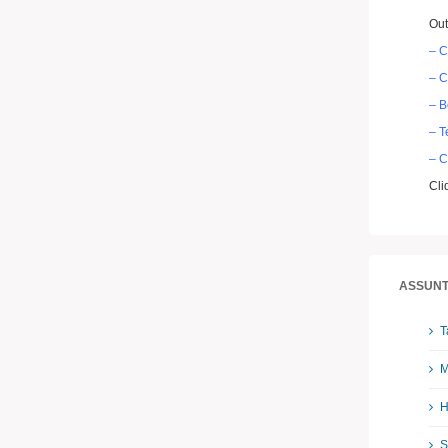
Out
– C
– 
– B
– T
– C
Cli
ASSUNT
T
M
H
S