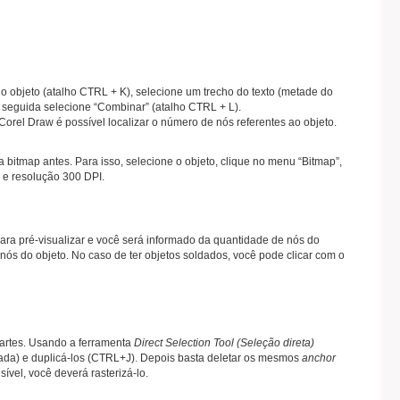
o objeto (atalho CTRL + K), selecione um trecho do texto (metade do
 seguida selecione “Combinar” (atalho CTRL + L).
orel Draw é possível localizar o número de nós referentes ao objeto.
itmap antes. Para isso, selecione o objeto, clique no menu “Bitmap”,
 e resolução 300 DPI.
para pré-visualizar e você será informado da quantidade de nós do
ós do objeto. No caso de ter objetos soldados, você pode clicar com o
artes. Usando a ferramenta
Direct Selection Tool (Seleção direta)
da) e duplicá-los (CTRL+J). Depois basta deletar os mesmos
anchor
sível, você deverá rasterizá-lo.