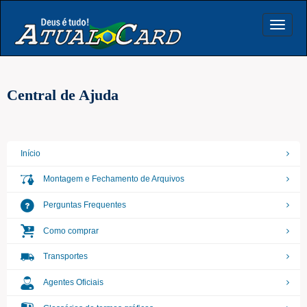
Toggle
navigat
Central de Ajuda
Início
Montagem e Fechamento de Arquivos
Perguntas Frequentes
Como comprar
Transportes
Agentes Oficiais