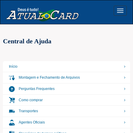
Toggle
navigat
Central de Ajuda
Início
Montagem e Fechamento de Arquivos
Perguntas Frequentes
Como comprar
Transportes
Agentes Oficiais