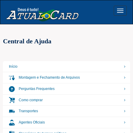
Toggle
navigat
Central de Ajuda
Início
Montagem e Fechamento de Arquivos
Perguntas Frequentes
Como comprar
Transportes
Agentes Oficiais