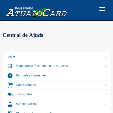
Toggle
navigat
Central de Ajuda
Início
Montagem e Fechamento de Arquivos
Perguntas Frequentes
Como comprar
Transportes
Agentes Oficiais