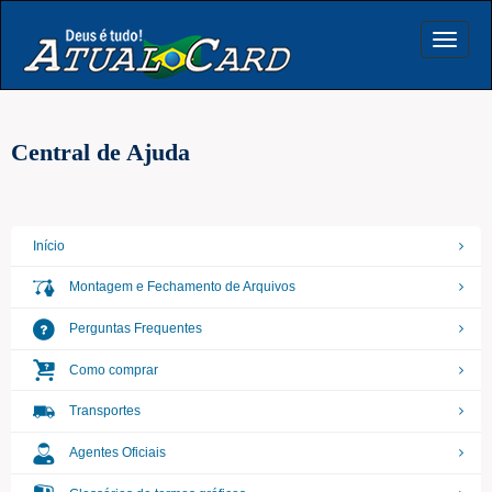
Toggle
navigat
Central de Ajuda
Início
Montagem e Fechamento de Arquivos
Perguntas Frequentes
Como comprar
Transportes
Agentes Oficiais