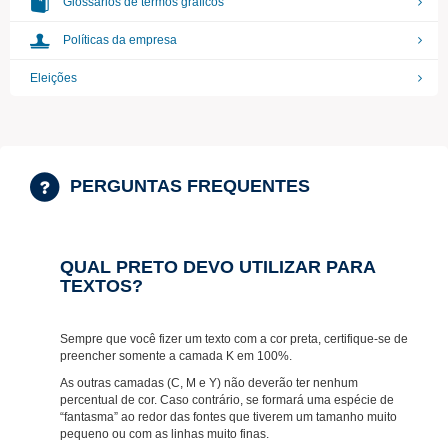
Glossários de termos gráficos
Políticas da empresa
Eleições
PERGUNTAS FREQUENTES
QUAL PRETO DEVO UTILIZAR PARA
TEXTOS?
Sempre que você fizer um texto com a cor preta, certifique-se de
preencher somente a camada
K
em
100%
.
As outras camadas (C, M e Y) não deverão ter nenhum
percentual de cor. Caso contrário, se formará uma espécie de
“fantasma” ao redor das fontes que tiverem um tamanho muito
pequeno ou com as linhas muito finas.