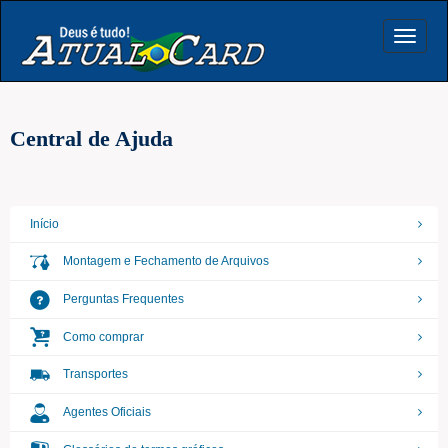
Toggle
navigat
Central de Ajuda
Início
Montagem e Fechamento de Arquivos
Perguntas Frequentes
Como comprar
Transportes
Agentes Oficiais