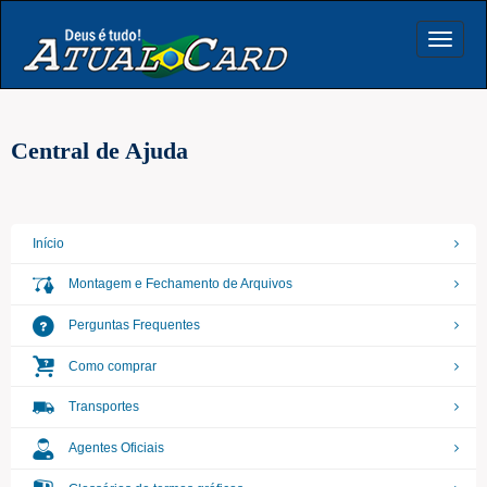
Toggle
navigat
Central de Ajuda
Início
Montagem e Fechamento de Arquivos
Perguntas Frequentes
Como comprar
Transportes
Agentes Oficiais