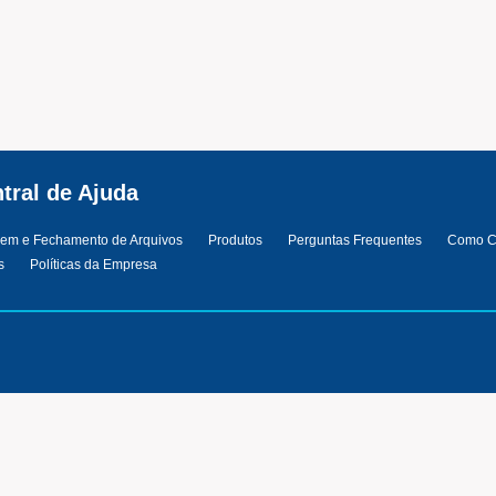
tral de Ajuda
em e Fechamento de Arquivos
Produtos
Perguntas Frequentes
Como C
s
Políticas da Empresa